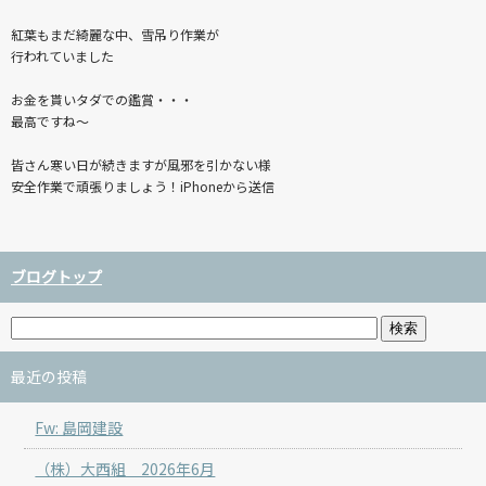
紅葉もまだ綺麗な中、雪吊り作業が
行われていました
お金を貰いタダでの鑑賞・・・
最高ですね〜
皆さん寒い日が続きますが風邪を引かない様
安全作業で頑張りましょう！iPhoneから送信
ブログトップ
最近の投稿
Fw: 島岡建設
（株）大西組 2026年6月