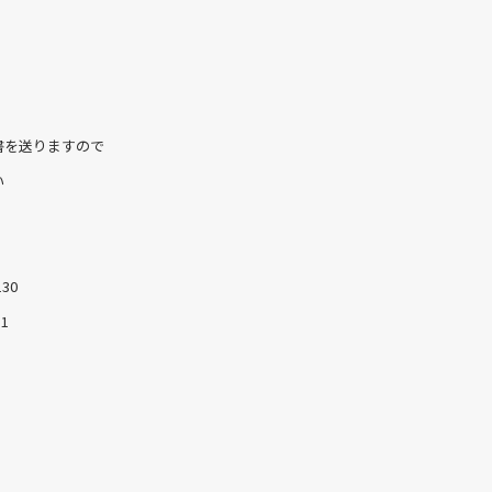
書を送りますので
い
30
1