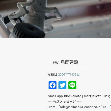
Fw: 島岡建設
投稿日
2026年7月31日
Facebook
Twitter
Line
.ymail-app-blockquote { margin-left: 10px; 
—– 転送メッセージ —–
From：”oda@shimaoka-const.co.jp” To：