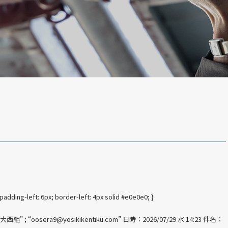
padding-left: 6px; border-left: 4px solid #e0e0e0; }
”大西組” ; “oosera9@yosikikentiku.com” 日時：2026/07/29 水 14:23 件名：