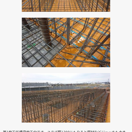
第1施工区橋梁施工中です、スラブ厚1300にもなると鋼材などジャッキも大き