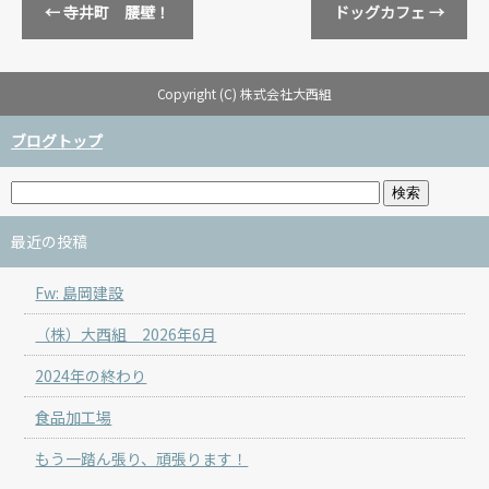
←
寺井町 腰壁！
ドッグカフェ
→
Copyright (C) 株式会社大西組
ブログトップ
最近の投稿
Fw: 島岡建設
（株）大西組 2026年6月
2024年の終わり
食品加工場
もう一踏ん張り、頑張ります！