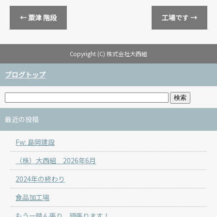
←
粟津 階段
工場です
→
Copyright (C) 株式会社大西組
ブログトップ
最近の投稿
Fw: 島岡建設
（株）大西組 2026年6月
2024年の終わり
食品加工場
もう一踏ん張り、頑張ります！