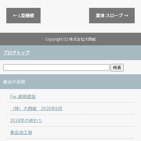
←
L型擁壁
粟津 スロープ
→
Copyright (C) 株式会社大西組
ブログトップ
最近の投稿
Fw: 島岡建設
（株）大西組 2026年6月
2024年の終わり
食品加工場