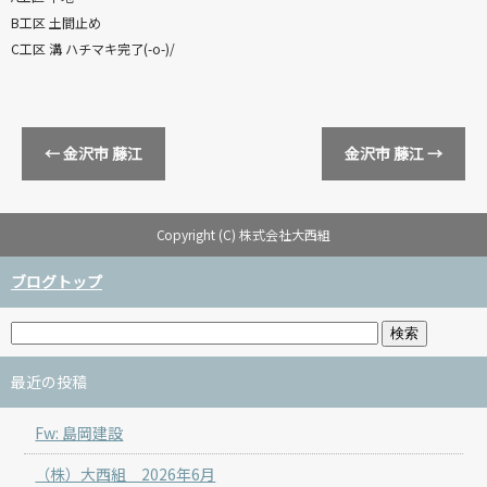
B工区 土間止め
C工区 溝 ハチマキ完了(-o-)/
←
金沢市 藤江
金沢市 藤江
→
Copyright (C) 株式会社大西組
ブログトップ
最近の投稿
Fw: 島岡建設
（株）大西組 2026年6月