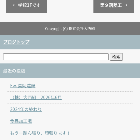
←
学校1Fです
第９落差工
→
Copyright (C) 株式会社大西組
ブログトップ
最近の投稿
Fw: 島岡建設
（株）大西組 2026年6月
2024年の終わり
食品加工場
もう一踏ん張り、頑張ります！