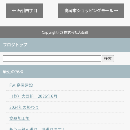
←
石引四丁目
高岡市ショッピングモール
→
Copyright (C) 株式会社大西組
ブログトップ
最近の投稿
Fw: 島岡建設
（株）大西組 2026年6月
2024年の終わり
食品加工場
もう一踏ん張り、頑張ります！