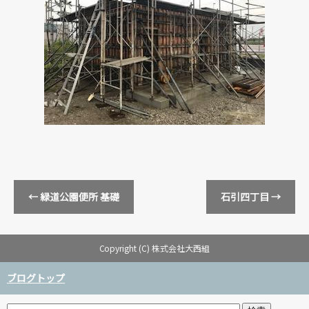
←
緑道公園便所 基礎
石引四丁目
→
Copyright (C) 株式会社大西組
ブログトップ