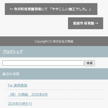
←
寺井町保育園現場にて 「ややこしい施工でした。」
能美市 保育園
→
Copyright (C) 株式会社大西組
ブログトップ
最近の投稿
Fw: 島岡建設
（株）大西組 2026年6月
2024年の終わり