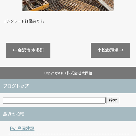
コンクリート打設前です。
←
金沢市 本多町
小松市現場
→
Copyright (C) 株式会社大西組
ブログトップ
最近の投稿
Fw: 島岡建設