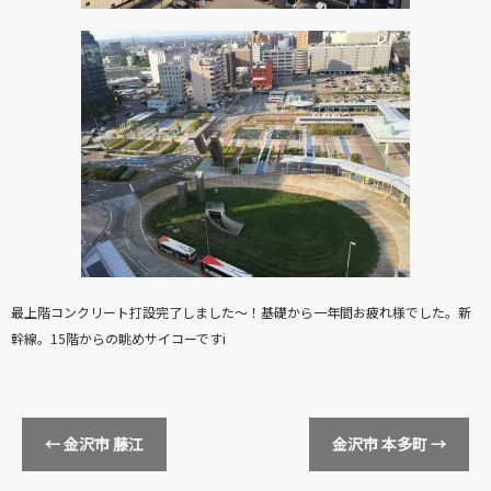
最上階コンクリート打設完了しました～！基礎から一年間お疲れ様でした。新
幹線。15階からの眺めサイコーですi
←
金沢市 藤江
金沢市 本多町
→