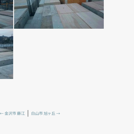
←
金沢市 藤江
白山市 旭ヶ丘
→