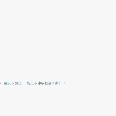
←
金沢市 藤江
能美市 中学校渡り廊下
→